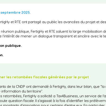
9 septembre 2025.
ertigHy et RTE ont partagé au public les avancées du projet et 
réunion publique, FertigHy et RTE saluent la large mobilisation du p
 l’intérêt de mener un dialogue transparent et sincère avec le te
on publique.
n.
er les retombées fiscales générées par le projet
arants de la CNDP ont demandé à FertigHy, dans leur bilan, que “l
 information du territoire".
s retombées, FertigHy a sollicité a Tax4Business, un service de l’
te question fiscale. Il s’agissait à la fois d’identifier les prélève
es montants d’imposition pour certains d’entre eux. En particuli