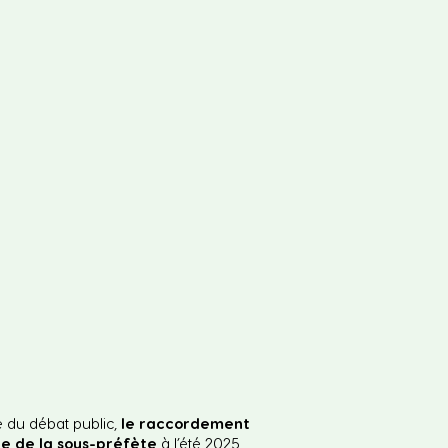
e du débat public,
le raccordement
de de la sous-préfète
à l’été 2025.