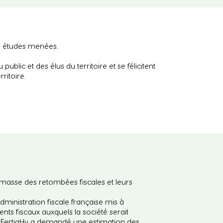
des études menées.
ublic et des élus du territoire et se félicitent
rritoire.
a masse des retombées fiscales et leurs
administration fiscale française mis à
ments fiscaux auxquels la société serait
er, FertigHy a demandé une estimation des