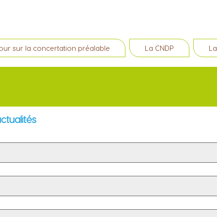
our sur la concertation préalable
La CNDP
La
ctualités