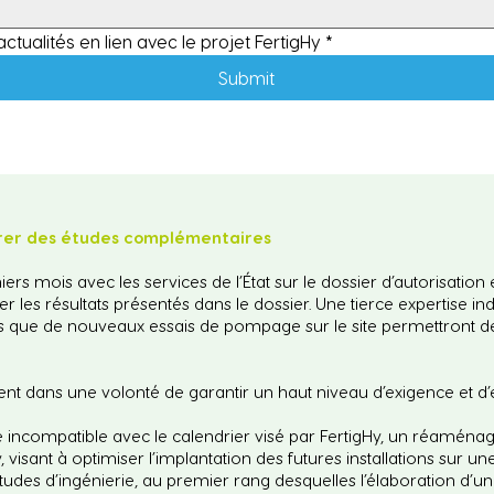
ctualités en lien avec le projet FertigHy
*
Submit
égrer des études complémentaires
s mois avec les services de l’État sur le dossier d’autorisatio
er les résultats présentés dans le dossier. Une tierce expertise
is que de nouveaux essais de pompage sur le site permettront de v
ent dans une volonté de garantir un haut niveau d’exigence et d’e
ère incompatible avec le calendrier visé par FertigHy, un réamén
visant à optimiser l’implantation des futures installations sur u
études d’ingénierie, au premier rang desquelles l’élaboration d’