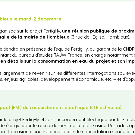
mbleux le mardi 2 décembre
anisée sur le projet FertigHy,
une réunion publique de proxim
 salle de la mairie de Hombleux
(3 rue de l’Église, Hombleux).
se tiendra en présence de l’équipe FertigHy, du garant de la CN
sentant du bureau d’études TAUW France, en charge notamment 
s en détails sur la consommation en eau du projet et son imp
argement de revenir sur les différentes interrogations soulevée
s, enjeux agricoles, développement économique, etc. – et d’ap
mpact (FMI) du raccordement électrique RTE est validé
r le projet FertigHy et son raccordement électrique par RTE, qui
ude élargie pour le raccordement de la future usine. Parmi les opt
ni à l’occasion d’une instance locale de concertation menée à l