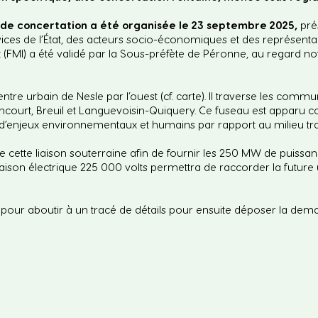
 de concertation a été organisée le 23 septembre 2025,
pré
ces de l’État, des acteurs socio-économiques et des représentant
 (FMI) a été validé par la Sous-préfète de Péronne, au regard 
ntre urbain de Nesle par l’ouest (cf. carte). Il traverse les comm
mencourt, Breuil et Languevoisin-Quiquery. Ce fuseau est apparu
s d’enjeux environnementaux et humains par rapport au milieu tr
re cette liaison souterraine afin de fournir les 250 MW de puissan
liaison électrique 225 000 volts permettra de raccorder la future 
 pour aboutir à un tracé de détails pour ensuite déposer la dema