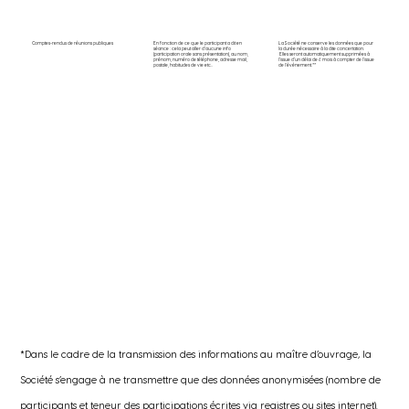
La Société ne conserve les données que pour
En fonction de ce que le participant a dit en
Comptes-rendus de réunions publiques
la durée nécessaire à la dite concertation.
séance : cela peut aller d’aucune info
Elles seront automatiquement supprimées à
(participation orale sans présentation), au nom,
l’issue d’un délai de 6 mois à compter de l’issue
prénom, numéro de téléphone, adresse mail,
de l’événement.**
postale, habitudes de vie etc..
*Dans le cadre de la transmission des informations au maître d’ouvrage, la
Société s’engage à ne transmettre que des données anonymisées (nombre de
participants et teneur des participations écrites via registres ou sites internet).