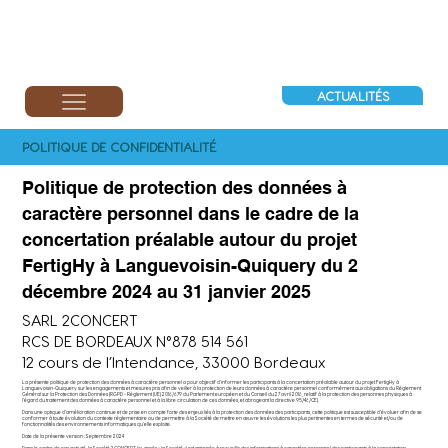
ACTUALITÉS
POLITIQUE DE CONFIDENTIALITÉ
Politique de protection des données à
caractère personnel dans le cadre de la
concertation préalable autour du projet
FertigHy à Languevoisin-Quiquery du 2
décembre 2024 au 31 janvier 2025
SARL 2CONCERT
RCS DE BORDEAUX N°878 514 561
12 cours de l’Intendance, 33000 Bordeaux
La présente politique de protection des données à caractère personnel a pour objectif d’informer les participants à la concertation préalable autour du projet FertigHy à
Languevoisin-Quiquery sur les engagements et mesures pris afin de veiller à la protection de leurs données à caractère personnel conformément aux obligations du Règlement
Général sur la Protection des Données (RGPD - Règlement (UE) 2016/679 du Parlement européen et du Conseil du 27 avril 2016, relatif à la protection des personnes physiques à
l'égard du traitement des données à caractère personnel et à la libre circulation de ces données, et abrogeant la directive 95/46/CE).
Dans une optique d’amélioration continue et de prise en compte forte des enjeux liés à la protection des données des participants, cette politique est susceptible d’évoluer afin de se
conformer à toute évolution du contexte règlementaire ou de permettre à la Société de mettre en œuvre les évolutions les plus pertinentes en termes de sécurité et/ou de
fonctionnalités des environnements informatiques qu’elle exploite.
Date de la présente version : Septembre 2024
Dans le cadre de son activité, la Société 2CONCERT (ci-après « la Société ») est amenée à recueillir des informations à caractère personnel des participants à la concertation