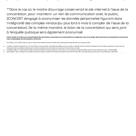
**Dans le cas où le maitre d’ouvrage conserverait le site internet à l’issue de la
concertation, pour maintenir un lien de communication avec le public,
2CONCERT s’engage à anonymiser les données personnelles figurant dans
l’intégralité des comptes-rendus (au plus tard 6 mois à compter de l’issue de la
concertation). De la même manière, le bilan de la concertation qui sera joint
à l’enquête publique sera également anonymisé.
Cette récolte se fonde sur le consentement des personnes concernées en vue de prendre en compte leur avis sur le projet, de les inscrire aux événements concernés et
à leur communiquer les informations y afférents.
Par ailleurs, la Société s’assure que la collecte et le traitement des données des participants respectent les principes suivants :
Licéité, loyauté et transparence : les données ne peuvent être collectées et traitées qu'avec soit le consentement du client propriétaire des données, soit dans le cadre strict de
l’exécution de la prestation sollicité par le client propriétaire des données soit ces deux fondements cumulés.
Finalités limitées : la collecte et le traitement des données sont exécutés pour répondre à un ou plusieurs objectifs déterminés dans le présent avis de confidentialité ;
Minimisation de la collecte et du traitement des données : seules les données nécessaires à la bonne exécution des objectifs poursuivis par la Société sont collectées ;
Intégrité et confidentialité des données collectées et traitées : le responsable du traitement des données s'engage à garantir l'intégrité et la confidentialité des données collectées.
Responsable du Traitement des données :
Katarzyna CZORA, co-gérante, SARL 2CONCERT
RCS DE BORDEAUX N°878 514 561
12 cours de l’Intendance, 33000 Bordeaux
Mail :
info@2concert.fr
Droit des personnes concernées sur leurs données
Dans les conditions définies par la loi Informatique et libertés et le règlement européen sur la protection des données, les personnes physiques disposent d’un droit d’accès aux
données les concernant, de rectification, d’effacement, d’opposition, de limitation du traitement et de portabilité des données.
Les personnes concernées s’adressent au responsable du traitement des données afin de voir appliquer leurs droits relatifs à l’accès à leurs informations personnelles.
Ces différents droits peuvent être exercés à tout moment en formulant la demande à l’adresse mail suivante :
info@2concert.fr
Par ailleurs, les personnes concernées disposent du droit d’introduire une réclamation auprès de la Cnil.
Sécurité des informations
La Société respecte les normes généralement acceptées pour protéger les informations qu’il collecte et reçoit, à la fois pendant leur transmission et suivant leur réception.
La Société maintient des mesures de protection administratives, techniques et physiques appropriées pour protéger les informations personnelles des personnes concernées
contre la destruction accidentelle ou illicite, la perte accidentelle, la modification non autorisée, la divulgation ou l’accès non autorisés, l’utilisation abusive et toute autre forme
illégale de traitement.
Cela inclut, par exemple, au niveau informatique, les pare-feu, anti-virus, protection par mot de passe et d’autres contrôles d’accès et d’authentification ainsi que conseillé par les
autorités référentes en la matière.
Si la Société pense que les informations transmises ont été compromises, il en informera les personnes concernées conformément à la loi applicable.
Transmission des informations à des tiers :
La Société ne réalise pas de transfert sur les données collectées. Dans le cadre de la transmission des informations au maitre d’ouvrage, la Société s’engage à ne transmettre que
des données anonymisées (nombre de participants et teneur des participations écrites via registres ou sites internet).
Transmission des données en dehors de l’UE :
La Société ne procède à aucun transfert de donnée en dehors de l’Union Européenne.
Collecte des données de mineurs :
La Société n’a pas vocation à agir auprès de publics mineurs. En conséquence, aucune donnée à caractère personnel de personne physique mineure n’est sollicitée par la