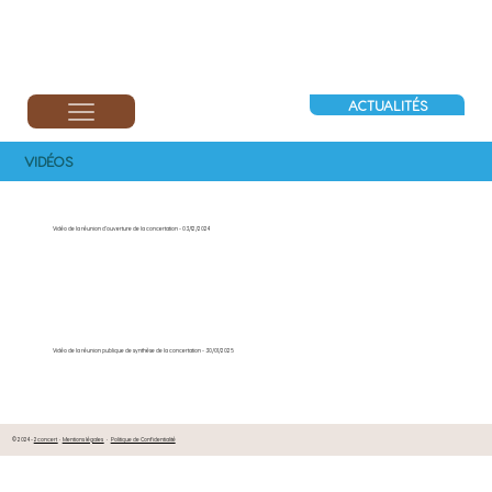
ACTUALITÉS
VIDÉOS
Vidéo de la réunion d'ouverture de la concertation - 03/12/2024
Vidéo de la réunion publique de synthèse de la concertation - 30/01/2025
© 2024 -
2concert
•
Mentions légales
•
Politique de Confidentialité