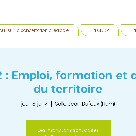
our sur la concertation préalable
La CNDP
La
2 : Emploi, formation et a
du territoire
jeu. 16 janv.
  |  
Salle Jean Dufeux (Ham)
Les inscriptions sont closes