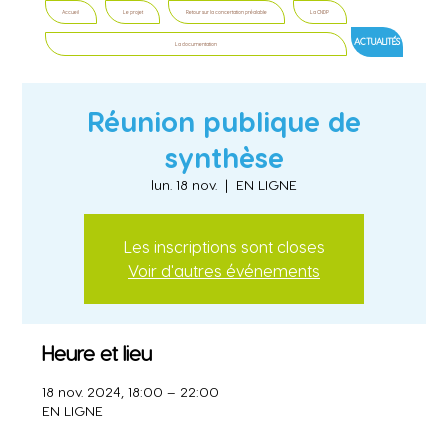
Accueil
Le projet
Retour sur la concertation préalable
La CNDP
ACTUALITÉS
La documentation
Réunion publique de
synthèse
lun. 18 nov.
  |  
EN LIGNE
Les inscriptions sont closes
Voir d'autres événements
Heure et lieu
18 nov. 2024, 18:00 – 22:00
EN LIGNE